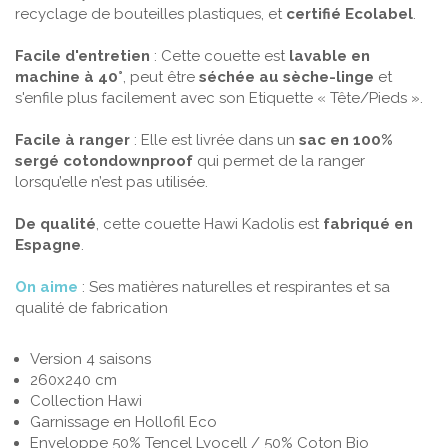
recyclage de bouteilles plastiques, et
certifié Ecolabel
.
Facile d'entretien
: Cette couette est
lavable en
machine à 40°
, peut être
séchée au sèche-linge
et
s'enfile plus facilement avec son Etiquette « Tête/Pieds ».
Facile à ranger
: Elle est livrée dans un
sac en 100%
sergé cotondownproof
qui permet de la ranger
lorsqu’elle n’est pas utilisée.
De qualité
, cette couette Hawi Kadolis est
fabriqué en
Espagne
.
On aime
: Ses matières naturelles et respirantes et sa
qualité de fabrication
Version 4 saisons
260x240 cm
Collection
Hawi
Garnissage en Hollofil Eco
Enveloppe 50% Tencel Lyocell / 50% Coton Bio