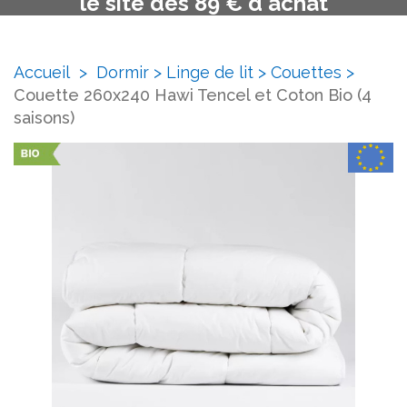
le site dès 89 € d'achat
Accueil
>
Dormir
>
Linge de lit
>
Couettes
>
Couette 260x240 Hawi Tencel et Coton Bio (4
saisons)