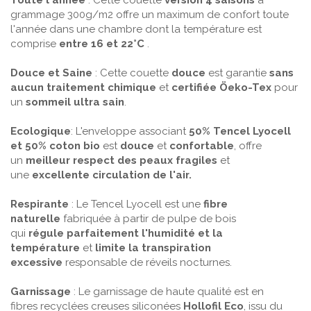
Toute l'année
: Cette couette
version 4 saisons
à
grammage 300g/m2 offre un maximum de confort toute
l'année dans une chambre dont la température est
comprise
entre 16 et 22°C
.
Douce et Saine
: Cette couette
douce
est
garantie
sans
aucun traitement chimique
et
certifiée Öeko-Tex
pour
un
sommeil ultra sain
.
Ecologique
: L'enveloppe associant
50% Tencel Lyocell
et
50%
coton bio
est
douce
et
confortable
, offre
un
meilleur respect des peaux fragiles
et
une
excellente circulation de l'air.
Respirante
: Le Tencel Lyocell est une
fibre
naturelle
fabriquée à partir de pulpe de bois
qui
régule
parfaitement l'humidité et la
température
et
limite la transpiration
excessive
responsable de réveils nocturnes.
Garnissage
: Le garnissage de haute qualité est en
fibres recyclées creuses siliconées
Hollofil Eco
, issu du