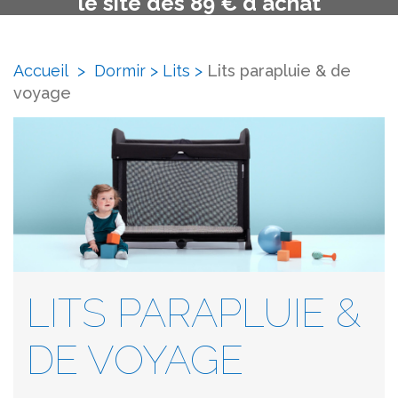
le site dès 89 € d'achat
Accueil
>
Dormir
>
Lits
>
Lits parapluie & de
voyage
LITS PARAPLUIE &
DE VOYAGE