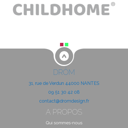
DRÖM
31, rue de Verdun 44000 NANTES
09 51 30 42 08
contact@dromdesign.fr
A PROPOS
Qui sommes-nous