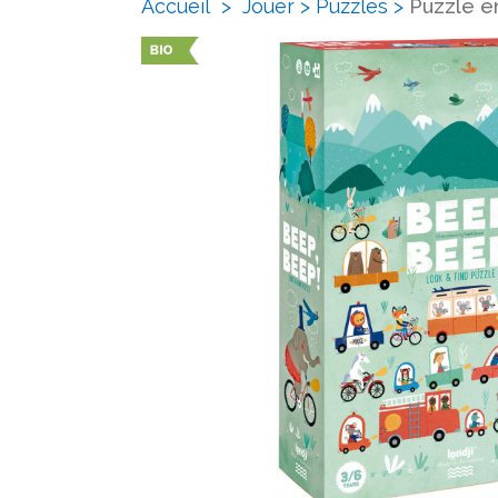
Accueil
>
Jouer
>
Puzzles
>
Puzzle en