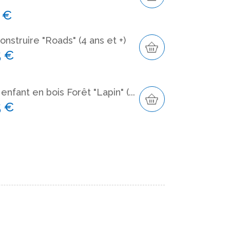
5 €
onstruire "Roads" (4 ans et +)
5 €
enfant en bois Forêt "Lapin" (...
5 €