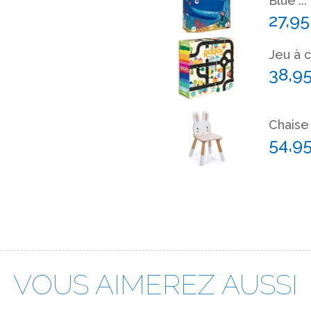
Blue"...
27,9
Jeu à c
38,9
Chaise 
54,9
VOUS AIMEREZ AUSSI