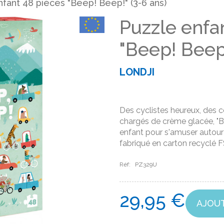
fant 48 pièces "Beep! Beep!" (3-6 ans)
Puzzle enfa
"Beep! Beep!
LONDJI
Des cyclistes heureux, des 
chargés de crème glacée, "Be
enfant pour s'amuser autour d
fabriqué en carton recyclé 
Réf:
PZ329U
29,95 €
AJOUT