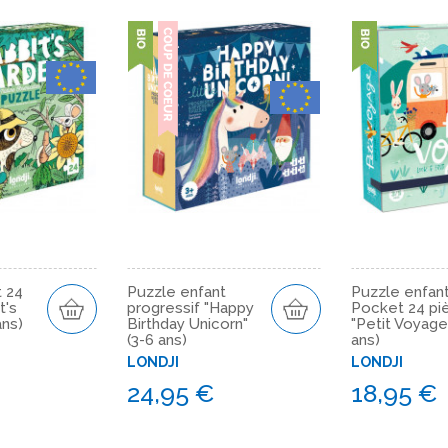
t 24
Puzzle enfant
Puzzle enfan
t's
progressif "Happy
Pocket 24 pi
ans)
Birthday Unicorn"
"Petit Voyage
(3-6 ans)
ans)
LONDJI
LONDJI
24,95 €
18,95 €