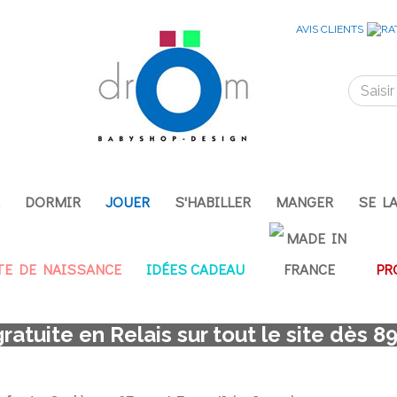
AVIS CLIENTS
R
DORMIR
JOUER
S'HABILLER
MANGER
SE L
TE DE NAISSANCE
IDÉES CADEAU
PR
gratuite en Relais sur tout le site dès 8