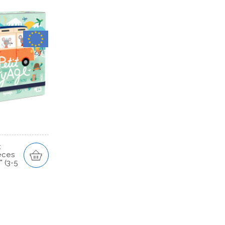
t
èces
" (3-5