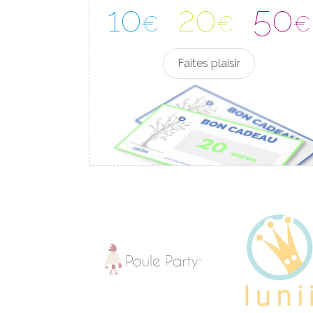
10
20
50
€
€
€
Faites plaisir