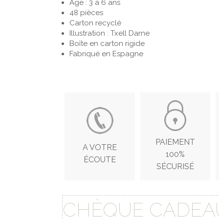
Age : 3 à 6 ans
48 pièces
Carton recyclé
Illustration : Txell Darne
Boîte en carton rigide
Fabriqué en Espagne
PAIEMENT
A VOTRE
100%
ÉCOUTE
SÉCURISÉ
CHÈQUE CADEA