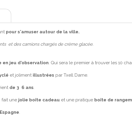
ant
pour s'amuser autour de la ville.
ents et des camions chargés de crème glacée.
 en jeu d'observation
. Qui sera le premier à trouver les 10 ch
yclé
et joliment
illustrées
par Txell Darne.
vient
de 3 6 ans
.
 fait une
jolie boîte cadeau
et une pratique
boîte de range
 Espagne
.