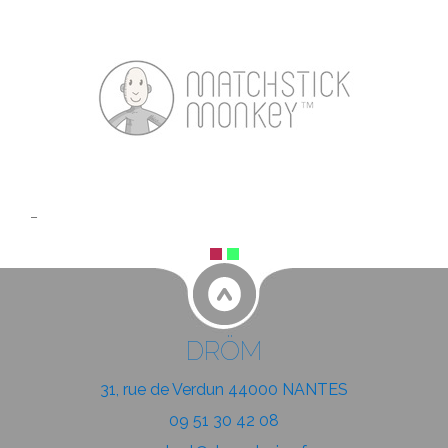
DRÖM
31, rue de Verdun 44000 NANTES
09 51 30 42 08